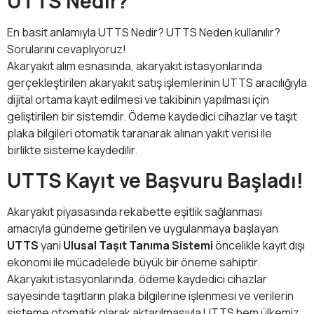
UTTS Nedir?
En basit anlamıyla UTTS Nedir? UTTS Neden kullanılır?
Sorularını cevaplıyoruz!
Akaryakıt alım esnasında, akaryakıt istasyonlarında
gerçekleştirilen akaryakıt satış işlemlerinin UTTS aracılığıyla
dijital ortama kayıt edilmesi ve takibinin yapılması için
geliştirilen bir sistemdir. Ödeme kaydedici cihazlar ve taşıt
plaka bilgileri otomatik taranarak alınan yakıt verisi ile
birlikte sisteme kaydedilir.
UTTS Kayıt ve Başvuru Başladı!
Akaryakıt piyasasında rekabette eşitlik sağlanması
amacıyla gündeme getirilen ve uygulanmaya başlayan
UTTS
yani
Ulusal Taşıt Tanıma Sistemi
öncelikle kayıt dışı
ekonomi ile mücadelede büyük bir öneme sahiptir.
Akaryakıt istasyonlarında, ödeme kaydedici cihazlar
sayesinde taşıtların plaka bilgilerine işlenmesi ve verilerin
sisteme otomatik olarak aktarılmasıyla UTTS hem ülkemiz