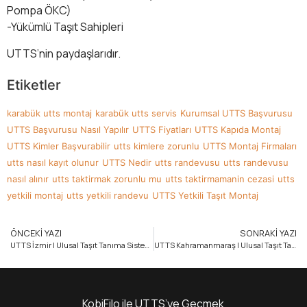
Pompa ÖKC)
-Yükümlü Taşıt Sahipleri
UTTS’nin paydaşlarıdır.
Etiketler
karabük utts montaj
karabük utts servis
Kurumsal UTTS Başvurusu
UTTS Başvurusu Nasıl Yapılır
UTTS Fiyatları
UTTS Kapıda Montaj
UTTS Kimler Başvurabilir
utts kimlere zorunlu
UTTS Montaj Firmaları
utts nasıl kayıt olunur
UTTS Nedir
utts randevusu
utts randevusu
nasıl alınır
utts taktirmak zorunlu mu
utts taktirmamanin cezasi
utts
yetkili montaj
utts yetkili randevu
UTTS Yetkili Taşıt Montaj
ÖNCEKI YAZI
SONRAKI YAZI
UTTS İzmir | Ulusal Taşıt Tanıma Sistemi | KobiFilo
UTTS Kahramanmaraş | Ulusal Taşıt Tanıma Sistemi | KobiFilo
KobiFilo ile UTTS’ye Geçmek