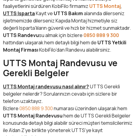
faaliyetlerini sürdüren KobiFilo firmamız
UTTS Montaj
,
UTTS Isparta
Kayıt ve
UTTS Bakım
alanında dilerseniz
işletmemizde dilerseniz Kapıda Montaj hizmetiyle siz
değerli Isparta’lıların güvenli ve hızlı bir hizmet sunmaktadır.
UTTS Randevu
su almak için bizlere
0850 888 9 300
hattından ulaşarak hem detaylı bilgi hem de
UTTS Yetkili
Montaj Firması
KobiFilo’dan Randevu alabilirsiniz.
UTTS Montaj Randevusu ve
Gerekli Belgeler
UTTS Montaj randevusu nasıl alınır?
UTTS Gerekli
belgeler nelerdir? Sorularınızın cevabı için sizlere bir
telefon uzaktayız.
Bizlere
0850 888 9 300
numarası üzerinden ulaşarak hem
UTTS Montaj Randevusu
hem de UTTS Gerekli Belgeler
konusunda detaylı bilgi alabilir süreci müşteri temsilcilerimiz
ile A’dan Z’ye birlikte yöneterek UTTS’ye kayıt